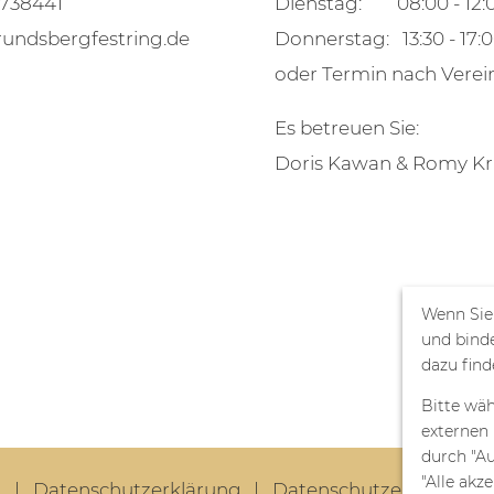
 738441
Dienstag: 08:00 - 12:
rundsbergfestring.de
Donnerstag: 13:30 - 17:
oder Termin nach Vere
Es betreuen Sie:
Doris Kawan & Romy K
Wenn Sie
und bind
dazu find
Bitte wäh
externen 
durch "Au
"Alle akze
m
Datenschutzerklärung
Datenschutzeinstellun