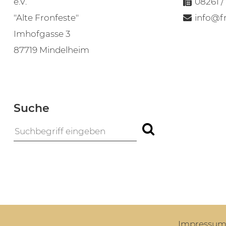
e.V.
08261 /
"Alte Fronfeste"
info@f
Imhofgasse 3
87719 Mindelheim
Suche
Impressu