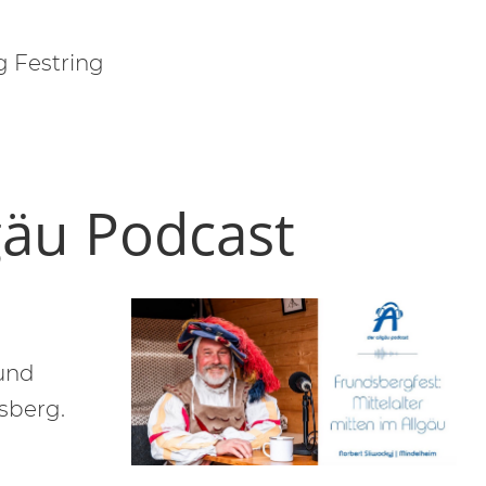
 Festring
gäu Podcast
 und
sberg.