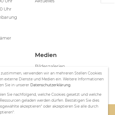
00 Uhr
Aktuelles
00 Uhr
inbarung
rämer
Medien
Bildergalerien
 zustimmen, verwenden wir an mehreren Stellen Cookies
Videos
en externe Dienste und Medien ein. Weitere Informationen
Publikationen
en Sie in unserer
Datenschutzerklärung
.
len Sie nachfolgend, welche Cookies gesetzt und welche
Ressourcen geladen werden dürfen. Bestätigen Sie dies
sgewählte akzeptieren" oder akzeptieren Sie alle durch
ptieren":
gen
© Frundsberg Festring Mindelheim e.V. 2026